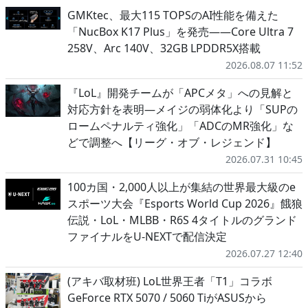
GMKtec、最大115 TOPSのAI性能を備えた
「NucBox K17 Plus」を発売――Core Ultra 7
258V、Arc 140V、32GB LPDDR5X搭載
2026.08.07 11:52
『LoL』開発チームが「APCメタ」への見解と
対応方針を表明―メイジの弱体化より「SUPの
ロームペナルティ強化」「ADCのMR強化」な
どで調整へ【リーグ・オブ・レジェンド】
2026.07.31 10:45
100カ国・2,000人以上が集結の世界最大級のe
スポーツ大会『Esports World Cup 2026』餓狼
伝説・LoL・MLBB・R6S 4タイトルのグランド
ファイナルをU-NEXTで配信決定
2026.07.27 12:40
(アキバ取材班) LoL世界王者「T1」コラボ
GeForce RTX 5070 / 5060 TiがASUSから