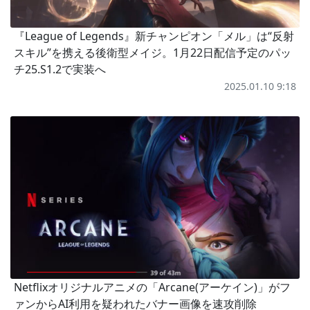
『League of Legends』新チャンピオン「メル」は“反射
スキル”を携える後衛型メイジ。1月22日配信予定のパッ
チ25.S1.2で実装へ
2025.01.10 9:18
Netflixオリジナルアニメの「Arcane(アーケイン)」がフ
ァンからAI利用を疑われたバナー画像を速攻削除