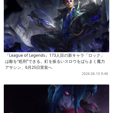
『League of Legends』173人目の新キャラ「ロック」
は敵を“処刑”できる。釘を振るいスロウをばらまく魔力
アサシン、6月25日実装へ
2026.06.10 9:48