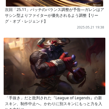
次回「25.11」パッチのバランス調整が予告―ガレンはア
サシン型よりファイターが優先されるよう調整【リー
グ・オブ・レジェンド】
2025.05.21 19:38
「手抜き」だと批判された『League of Legends』の新
スキン、制作中止へ。かわりに別スキンにもっと力を入