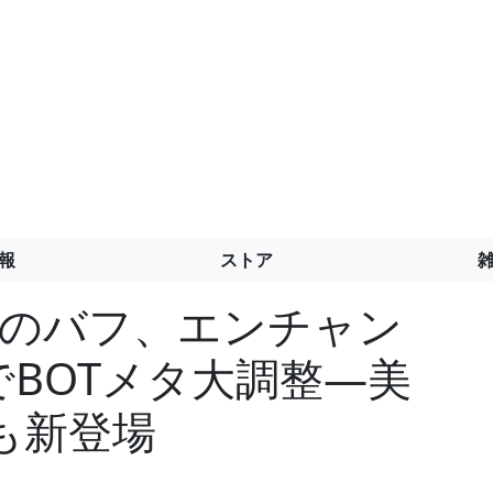
報
ストア
UPのバフ、エンチャン
でBOTメタ大調整―美
も新登場