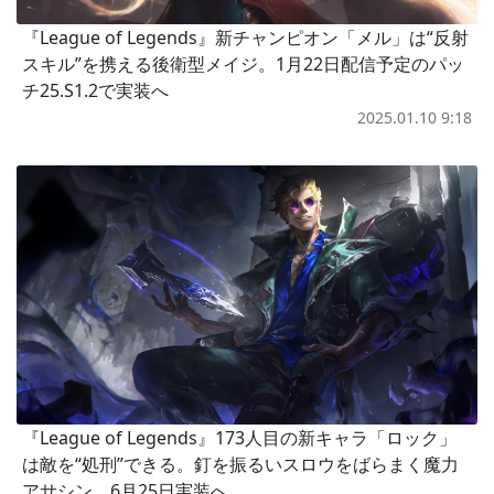
『League of Legends』新チャンピオン「メル」は“反射
スキル”を携える後衛型メイジ。1月22日配信予定のパッ
チ25.S1.2で実装へ
2025.01.10 9:18
『League of Legends』173人目の新キャラ「ロック」
は敵を“処刑”できる。釘を振るいスロウをばらまく魔力
アサシン、6月25日実装へ