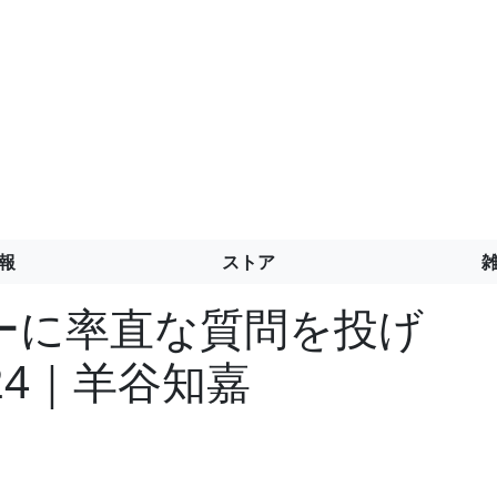
報
ストア
ーに率直な質問を投げ
24｜羊谷知嘉