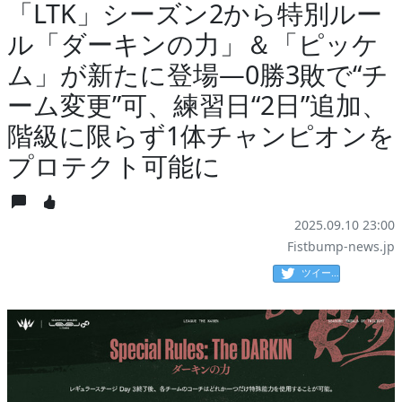
「LTK」シーズン2から特別ルー
ル「ダーキンの力」＆「ピッケ
ム」が新たに登場―0勝3敗で“チ
ーム変更”可、練習日“2日”追加、
階級に限らず1体チャンピオンを
プロテクト可能に
2025.09.10 23:00
Fistbump-news.jp
ツイート