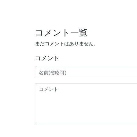
コメント一覧
まだコメントはありません。
コメント