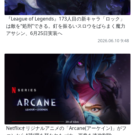
『League of Legends』173人目の新キャラ「ロック」
は敵を“処刑”できる。釘を振るいスロウをばらまく魔力
アサシン、6月25日実装へ
2026.06.10 9:48
Netflixオリジナルアニメの「Arcane(アーケイン)」がフ