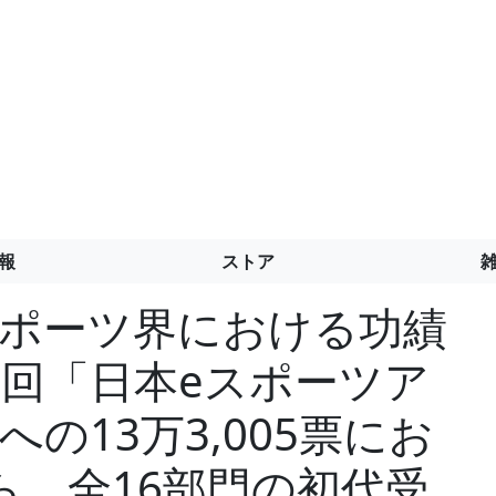
報
ストア
スポーツ界における功績
1回「日本eスポーツア
への13万3,005票にお
ら、全16部門の初代受