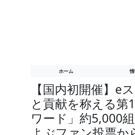
ホーム
情
【国内初開催】e
と貢献を称える第
ワード」約5,000組
よぶファン投票か