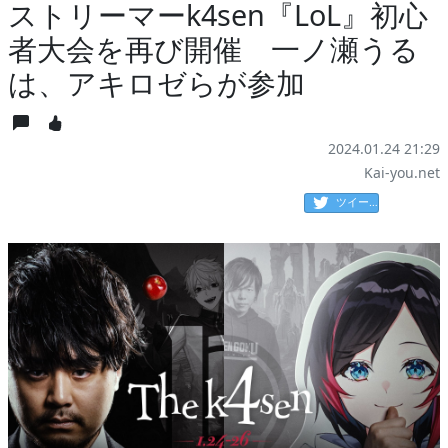
ストリーマーk4sen『LoL』初心
者大会を再び開催 一ノ瀬うる
は、アキロゼらが参加
2024.01.24 21:29
Kai-you.net
ツイート