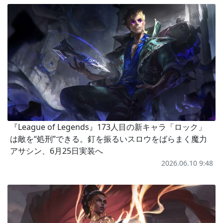
『League of Legends』173人目の新キャラ「ロック」
は敵を“処刑”できる。釘を振るいスロウをばらまく魔力
アサシン、6月25日実装へ
2026.06.10 9:48