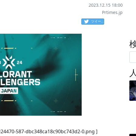
2023.12.15 18:00
Prtimes.jp
ツイート
/d24470-587-dbc348ca18c90bc743d2-0.png ]