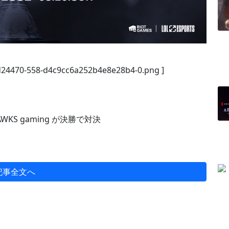
/d24470-558-d4c9cc6a252b4e8e28b4-0.png ]
k HAWKS gaming が決勝で対決
記事全文へ