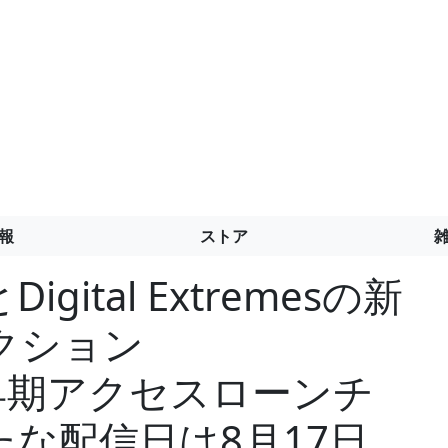
報
ストア
eとDigital Extremesの新
クション
」の早期アクセスローンチ
な配信日は8月17日