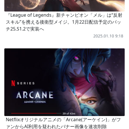
『League of Legends』新チャンピオン「メル」は“反射
スキル”を携える後衛型メイジ。1月22日配信予定のパッ
チ25.S1.2で実装へ
2025.01.10 9:18
Netflixオリジナルアニメの「Arcane(アーケイン)」がフ
ァンからAI利用を疑われたバナー画像を速攻削除