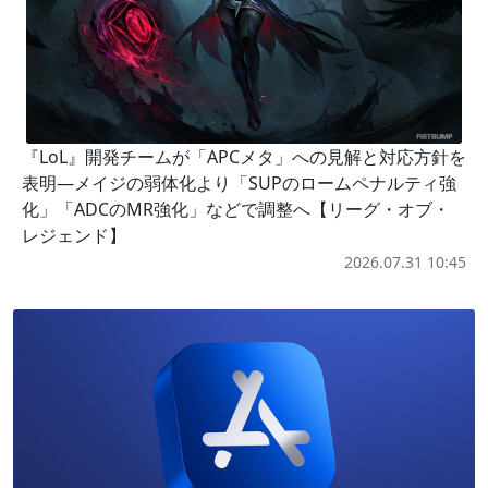
『LoL』開発チームが「APCメタ」への見解と対応方針を
表明―メイジの弱体化より「SUPのロームペナルティ強
化」「ADCのMR強化」などで調整へ【リーグ・オブ・
レジェンド】
2026.07.31 10:45