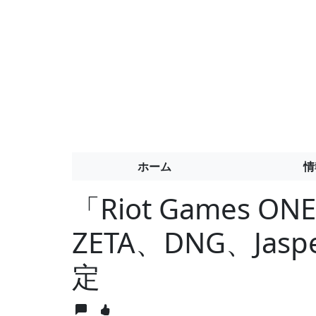
ホーム
情
「Riot Games ON
ZETA、DNG、Jas
定