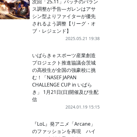
次回「25.11」パッチのバラン
ス調整が予告―ガレンはアサ
シン型よりファイターが優先
されるよう調整【リーグ・オ
ブ・レジェンド】
2025.05.21 19:38
いばらきｅスポーツ産業創造
プロジェクト推進協議会茨城
の高校生が全国の強豪校に挑
む！「NASEF JAPAN
CHALLENGE CUP in いばら
き」 1月21日(日)開催及び生配
信
2024.01.19 15:15
『LoL』発アニメ「Arcane」
のファッションを再現 ハイ