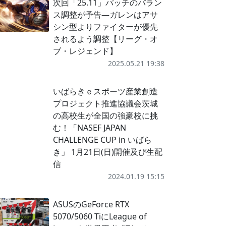
次回「25.11」パッチのバラン
ス調整が予告―ガレンはアサ
シン型よりファイターが優先
されるよう調整【リーグ・オ
ブ・レジェンド】
2025.05.21 19:38
いばらきｅスポーツ産業創造
プロジェクト推進協議会茨城
の高校生が全国の強豪校に挑
む！「NASEF JAPAN
CHALLENGE CUP in いばら
き」 1月21日(日)開催及び生配
信
2024.01.19 15:15
ASUSのGeForce RTX
5070/5060 TiにLeague of