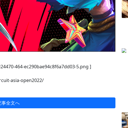
/d24470-464-ec290bae94c8f6a7dd03-5.png ]
ircuit-asia-open2022/
記事全文へ