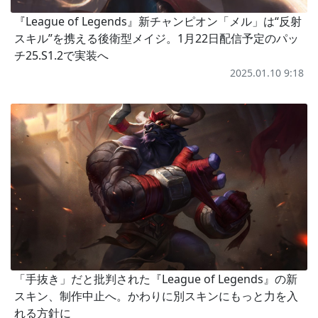
『League of Legends』新チャンピオン「メル」は“反射
スキル”を携える後衛型メイジ。1月22日配信予定のパッ
チ25.S1.2で実装へ
2025.01.10 9:18
「手抜き」だと批判された『League of Legends』の新
スキン、制作中止へ。かわりに別スキンにもっと力を入
れる方針に